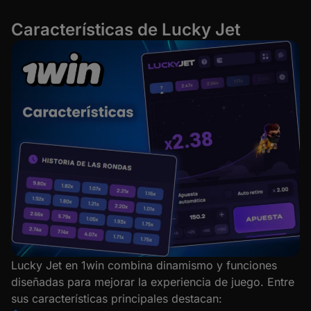
Características de Lucky Jet
Lucky Jet en 1win combina dinamismo y funciones
diseñadas para mejorar la experiencia de juego. Entre
sus características principales destacan: