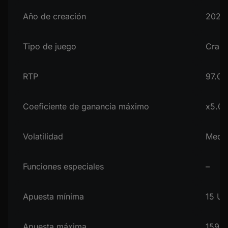
Año de creación
2021
Tipo de juego
Crash
RTP
97.0
Coeficiente de ganancia máximo
x5.0
Volatilidad
Medi
Funciones especiales
–
Apuesta mínima
15 U
Apuesta máxima
159.