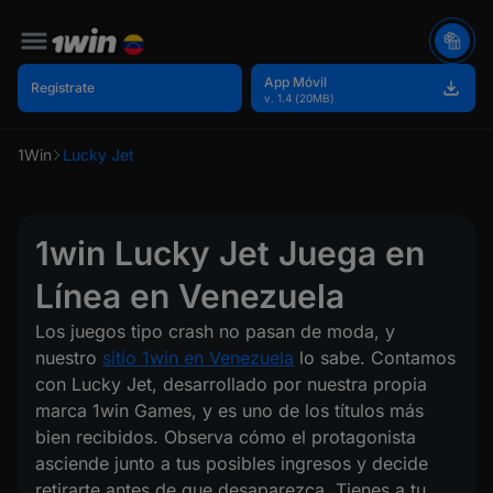
App Móvil
Regístrate
v. 1.4 (20MB)
500% para nuevos jugadores en los primeros 4
1Win
Lucky Jet
Obtener
depósitos
Cashback semanal hasta 30%
Obtener
1win Lucky Jet Juega en
Línea en Venezuela
Los juegos tipo crash no pasan de moda, y
nuestro
sitio 1win en Venezuela
lo sabe. Contamos
con Lucky Jet, desarrollado por nuestra propia
marca 1win Games, y es uno de los títulos más
bien recibidos. Observa cómo el protagonista
asciende junto a tus posibles ingresos y decide
retirarte antes de que desaparezca. Tienes a tu