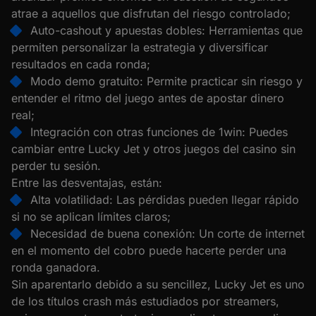
atrae a aquellos que disfrutan del riesgo controlado;
Auto-cashout y apuestas dobles: Herramientas que
permiten personalizar la estrategia y diversificar
resultados en cada ronda;
Modo demo gratuito: Permite practicar sin riesgo y
entender el ritmo del juego antes de apostar dinero
real;
Integración con otras funciones de 1win: Puedes
cambiar entre Lucky Jet y otros juegos del casino sin
perder tu sesión.
Entre las desventajas, están:
Alta volatilidad: Las pérdidas pueden llegar rápido
si no se aplican límites claros;
Necesidad de buena conexión: Un corte de internet
en el momento del cobro puede hacerte perder una
ronda ganadora.
Sin aparentarlo debido a su sencillez, Lucky Jet es uno
de los títulos crash más estudiados por streamers,