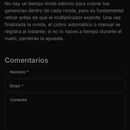
No hay un tiempo límite estricto para cobrar tus
ganancias dentro de cada ronda, pero es fundamental
retirar antes de que el multiplicador explote. Una vez
finalizada la ronda, el cobro automático o manual se
registra al instante; si no lo haces a tiempo durante el
vuelo, perderás la apuesta.
Comentarios