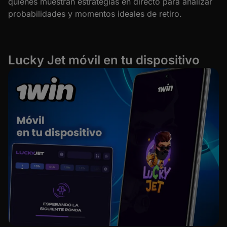
quienes muestran estrategias en directo para analizar
probabilidades y momentos ideales de retiro.
Lucky Jet móvil en tu dispositivo