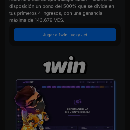
disposición un bono del 500% que se divide en
tus primeros 4 ingresos, con una ganancia
máxima de 143.679 VES.
Jugar a 1win Lucky Jet