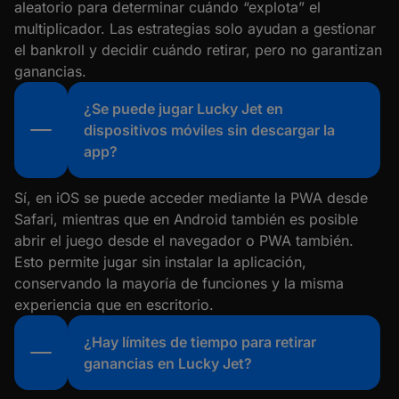
aleatorio para determinar cuándo “explota” el
multiplicador. Las estrategias solo ayudan a gestionar
el bankroll y decidir cuándo retirar, pero no garantizan
ganancias.
¿Se puede jugar Lucky Jet en
dispositivos móviles sin descargar la
app?
Sí, en iOS se puede acceder mediante la PWA desde
Safari, mientras que en Android también es posible
abrir el juego desde el navegador o PWA también.
Esto permite jugar sin instalar la aplicación,
conservando la mayoría de funciones y la misma
experiencia que en escritorio.
¿Hay límites de tiempo para retirar
ganancias en Lucky Jet?