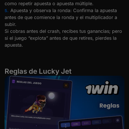
como repetir apuesta o apuesta múltiple.
Apuesta y observa la ronda: Confirma la apuesta
antes de que comience la ronda y el multiplicador a
subir.
Si cobras antes del crash, recibes tus ganancias; pero
si el juego “explota” antes de que retires, pierdes la
apuesta.
Reglas de Lucky Jet