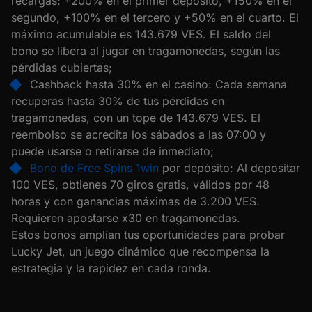
recargas: +200% en el primer depósito, +150% en el
segundo, +100% en el tercero y +50% en el cuarto. El
máximo acumulable es 143.679 VES. El saldo del
bono se libera al jugar en tragamonedas, según las
pérdidas cubiertas;
Cashback hasta 30% en el casino: Cada semana
recuperas hasta 30% de tus pérdidas en
tragamonedas, con un tope de 143.679 VES. El
reembolso se acredita los sábados a las 07:00 y
puede usarse o retirarse de inmediato;
Bono de Free Spins 1win
por depósito: Al depositar
100 VES, obtienes 70 giros gratis, válidos por 48
horas y con ganancias máximas de 3.200 VES.
Requieren apostarse x30 en tragamonedas.
Estos bonos amplían tus oportunidades para probar
Lucky Jet, un juego dinámico que recompensa la
estrategia y la rapidez en cada ronda.