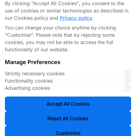
By clicking "Accept All Cookies", you consent to the
use of cookies or similar technologies as described in
our Cookies policy and
Privacy policy
.
You can change your choice anytime by clicking
"Customise". Please note that by rejecting some
cookies, you may not be able to access the full
functionality of our website.
Manage Preferences
Strictly necessary cookies
Functionality cookies
La plataforma 1Win Venezuela está diseñada únicamente para
Advertising cookies
entretenimiento y no constituye una fuente de ingresos. Solo
pueden utilizarla residentes de Venezuela mayores de 18 años.
Si enfrenta problemas relacionados con el juego, le
Accept All Cookies
recomendamos buscar apoyo profesional.
Si tiene alguna pregunta, puede contactarnos por correo
Reject All Cookies
electrónico:
support@1win.social
Licencia Internacional de Curazao N.º 8048/JAZ2018-040.
Instala 1win y gana 200 Coins
© 2026 1win Venezuela.
Customise
Descargar