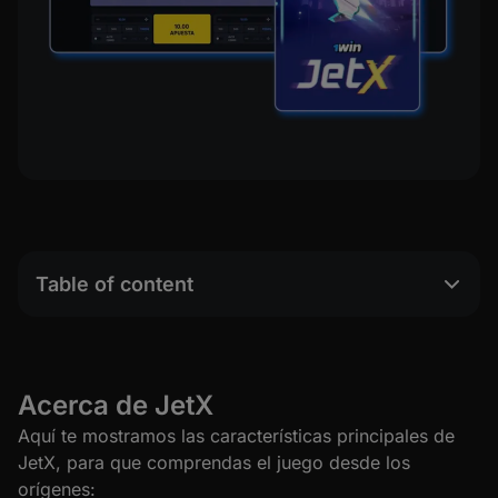
Table of content
Acerca de JetX
Aquí te mostramos las características principales de
JetX, para que comprendas el juego desde los
orígenes: