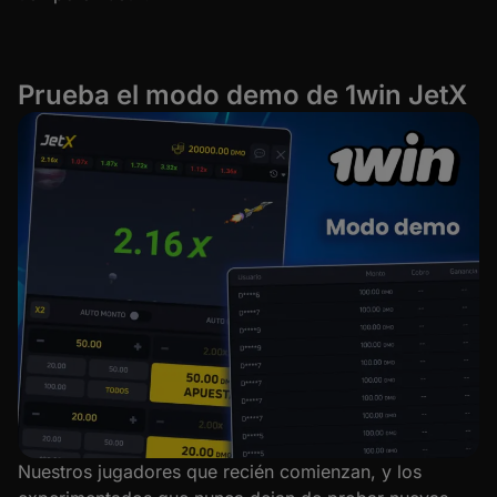
Prueba el modo demo de 1win JetX
Nuestros jugadores que recién comienzan, y los