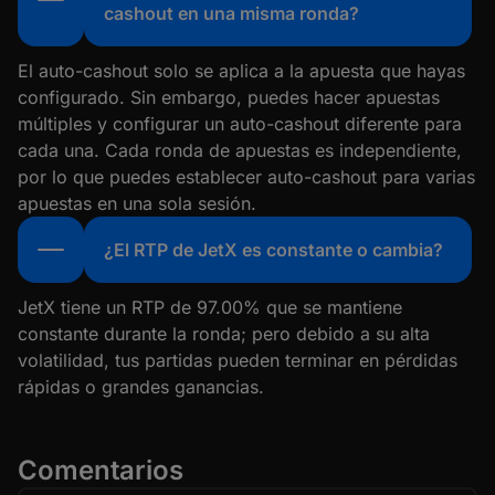
cashout en una misma ronda?
El auto-cashout solo se aplica a la apuesta que hayas
configurado. Sin embargo, puedes hacer apuestas
múltiples y configurar un auto-cashout diferente para
cada una. Cada ronda de apuestas es independiente,
por lo que puedes establecer auto-cashout para varias
apuestas en una sola sesión.
¿El RTP de JetX es constante o cambia?
JetX tiene un RTP de 97.00% que se mantiene
constante durante la ronda; pero debido a su alta
volatilidad, tus partidas pueden terminar en pérdidas
rápidas o grandes ganancias.
Comentarios