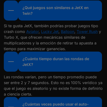
¿Qué juegos son similares a JetX en
1win?
Si te gusta JetX, también podrías probar juegos tipo
crash como
Aviator
,
Lucky Jet
,
Balloon
,
Tower Rush
y
Turbo X, que ofrecen mecánicas similares de
multiplicadores y la emoción de retirar tu apuesta a
tiempo para maximizar ganancias.
¿Cuánto tiempo duran las rondas de
JetX?
Las rondas varían, pero un tiempo promedio puede
ser entre 2 y 7 segundos. Esto no es 100% verídico ya
que el juego es aleatorio y no existe forma de definirlo
a ciencia cierta.
¿Cuántas veces puedo usar el auto-