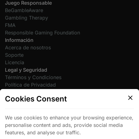
Juego Responsable
BeGambleAware
Gambling Therapy
FMA
Responsible Gaming Foundation
Información
Acerca de nosotros
Soporte
Licencia
Legal y Seguridad
Términos y Condiciones
Política de Privacidad
Política KYC y AML
Cookies Consent
Juego responsable
Estamos en Venezuela
X (Twitter)
We use cookies to enhance your browsing experience,
Bluesky
personalise content and ads, provide social media
Facebook
features, and analyse our traffic.