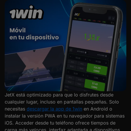
JetX está optimizado para que lo disfrutes desde
cualquier lugar, incluso en pantallas pequeñas. Solo
necesitas
descargar la app de 1win
en Android o
instalar la versión PWA en tu navegador para sistemas
iOS. Acceder desde tu teléfono ofrece tiempos de
carga más veloces, interfaz adaptada a dispositivos