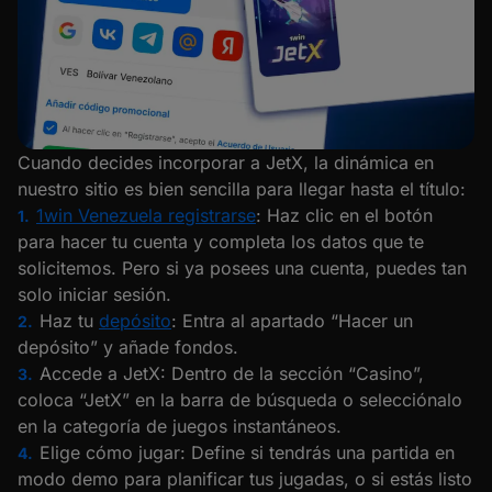
Cuando decides incorporar a JetX, la dinámica en
nuestro sitio es bien sencilla para llegar hasta el título:
1win Venezuela registrarse
: Haz clic en el botón
para hacer tu cuenta y completa los datos que te
solicitemos. Pero si ya posees una cuenta, puedes tan
solo iniciar sesión.
Haz tu
depósito
: Entra al apartado “Hacer un
depósito” y añade fondos.
Accede a JetX: Dentro de la sección “Casino”,
coloca “JetX” en la barra de búsqueda o selecciónalo
en la categoría de juegos instantáneos.
Elige cómo jugar: Define si tendrás una partida en
modo demo para planificar tus jugadas, o si estás listo