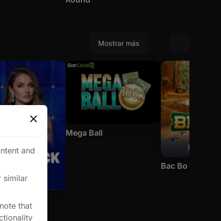
Mostrar más
Mega Ball
ntent and
Bac Bo Live
 similar
ackjack VIP
note that
tionality