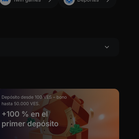
Depósito desde 100 VES – bono
hasta 50.000 VES.
+100 % en el
primer depósito