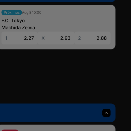
Aug 8
10:00
Próximos
F.C. Tokyo
Machida Zelvia
1
2.27
X
2.93
2
2.88