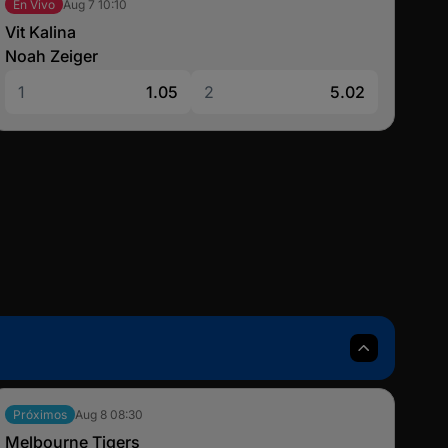
Aug 7
10:10
En Vivo
Vit Kalina
Noah Zeiger
1
1.05
2
5.02
Aug 8
08:30
Próximos
Melbourne Tigers