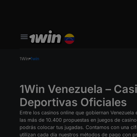
1Win
1win
1Win Venezuela – Cas
Deportivas Oficiales
Entre los casinos online que gobiernan Venezuela e
las más de 10.400 propuestas en juegos de casino 
podrás colocar tus jugadas. Contamos con una ci
utilizan cada día nuestros métodos de pago con pr