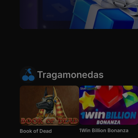
Tragamonedas
1Win Billion Bonanza
Book of Dead