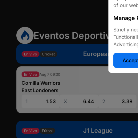
of our web
Manage 
Strictly n
Eventos Deportivos Má
Functional
Advertisin
European Cricket S
En Vivo
Cricket
Accept
Aug 7
09:30
En Vivo
Comilla Warriors
East Londoners
1
1.53
X
6.44
2
3.38
J1 League
En Vivo
Fútbol