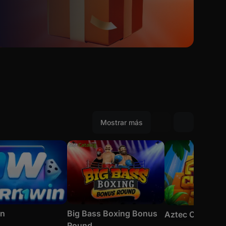
Mostrar más
in
Big Bass Boxing Bonus
Aztec Clusters
Round